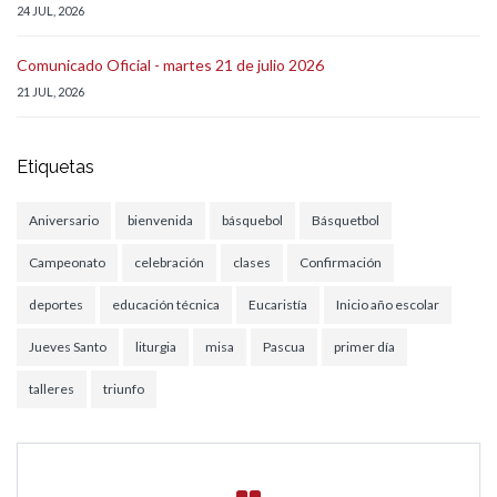
24 JUL, 2026
Comunicado Oficial - martes 21 de julio 2026
21 JUL, 2026
Etiquetas
Aniversario
bienvenida
básquebol
Básquetbol
Campeonato
celebración
clases
Confirmación
deportes
educación técnica
Eucaristía
Inicio año escolar
Jueves Santo
liturgia
misa
Pascua
primer día
talleres
triunfo