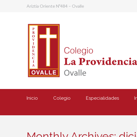
Ariztia Oriente Nº484 – Ovalle
Inicio
Colegio
Especialidades
I
Monthly Archives: di