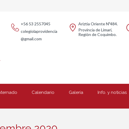
+56 53 2557045
Ariztia Oriente Nº484.
Provincia de Limarí,
colegiolaprovidencia
Región de Coquimbo.
@gmail.com
nternado
Calendario
Galería
Info. y noticias
ciembre 2020