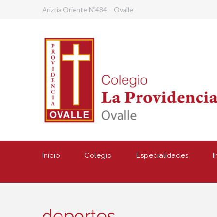
Ariztia Oriente Nº484 – Ovalle
Inicio
Colegio
Especialidades
I
deportes