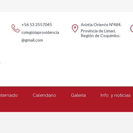
+56 53 2557045
Ariztia Oriente Nº484.
Provincia de Limarí,
colegiolaprovidencia
Región de Coquimbo.
@gmail.com
nternado
Calendario
Galería
Info. y noticias