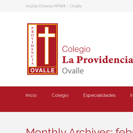
Ariztia Oriente Nº484 – Ovalle
Inicio
Colegio
Especialidades
I
Monthly Archives: feb