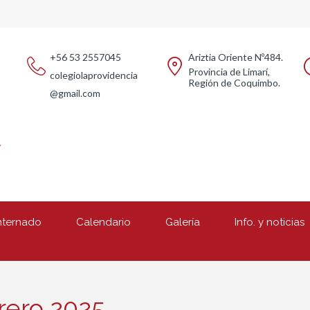
+56 53 2557045
Ariztia Oriente Nº484.
Provincia de Limarí,
colegiolaprovidencia
Región de Coquimbo.
@gmail.com
nternado
Calendario
Galería
Info. y noticias
rero 2025