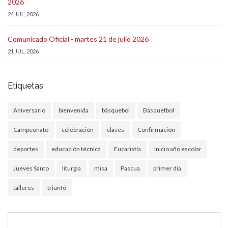
2026
24 JUL, 2026
Comunicado Oficial - martes 21 de julio 2026
21 JUL, 2026
Etiquetas
Aniversario
bienvenida
básquebol
Básquetbol
Campeonato
celebración
clases
Confirmación
deportes
educación técnica
Eucaristía
Inicio año escolar
Jueves Santo
liturgia
misa
Pascua
primer día
talleres
triunfo