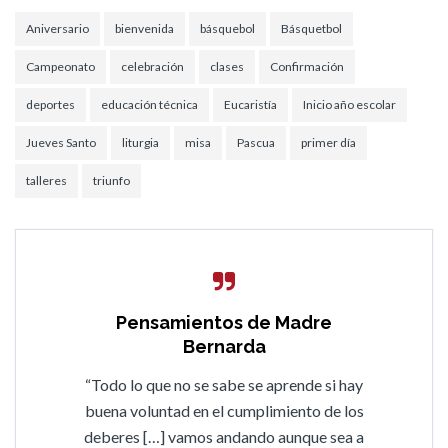
Aniversario
bienvenida
básquebol
Básquetbol
Campeonato
celebración
clases
Confirmación
deportes
educación técnica
Eucaristía
Inicio año escolar
Jueves Santo
liturgia
misa
Pascua
primer día
talleres
triunfo
Pensamientos de Madre
Bernarda
“Todo lo que no se sabe se aprende si hay
buena voluntad en el cumplimiento de los
deberes […] vamos andando aunque sea a